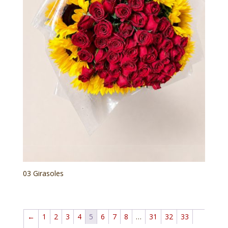
03 Girasoles
←
1
2
3
4
5
6
7
8
…
31
32
33