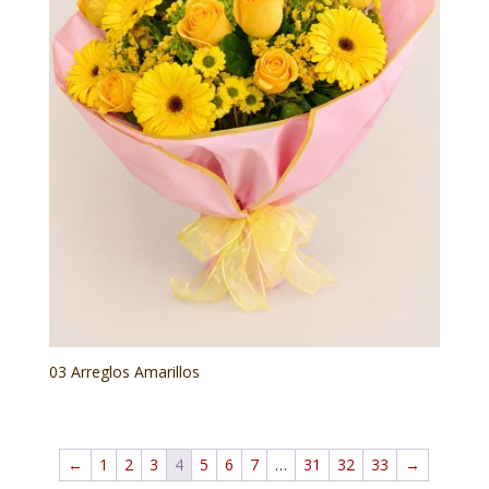
03 Arreglos Amarillos
←
1
2
3
4
5
6
7
…
31
32
33
→